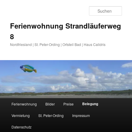
Zum
primären
Such
Inhalt
springen
Ferienwohnung Strandläuferweg
8
Nordfriesland | St. Peter-Ording | Ortsteil Bad | Haus Calidris
Hauptmenü
Belegung
Ferienwohnung
Bilder
Preise
Vermietung
St. Peter-Ording
Impressum
Datenschutz