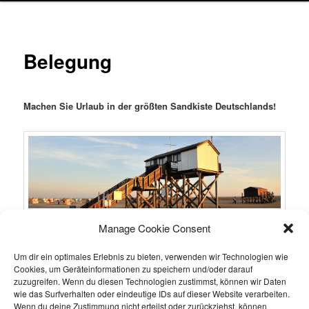
Belegung
Machen Sie Urlaub in der größten Sandkiste Deutschlands!
Manage Cookie Consent
Hier geht es zu dem Belegungskalender der Ferienwohnung bei
Utlande Appartments
Um dir ein optimales Erlebnis zu bieten, verwenden wir Technologien wie
Cookies, um Geräteinformationen zu speichern und/oder darauf
zuzugreifen. Wenn du diesen Technologien zustimmst, können wir Daten
wie das Surfverhalten oder eindeutige IDs auf dieser Website verarbeiten.
Wenn du deine Zustimmung nicht erteilst oder zurückziehst, können